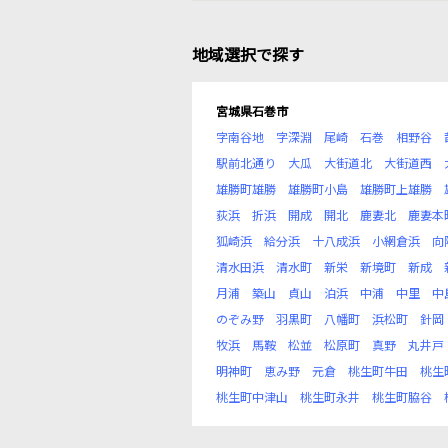
地域選択で探す
宮城県石巻市
字南谷地
字深淵
尾崎
石巻
相野谷
駅前北通り
大瓜
大街道北
大街道西
雄勝町雄勝
雄勝町小島
雄勝町上雄勝
荻浜
折浜
開成
開北
鹿妻北
鹿妻本
狐崎浜
給分浜
十八成浜
小網倉浜
向
清水田浜
清水町
新栄
新境町
新成
月浦
築山
貞山
泊浜
中浦
中里
中
のぞみ野
羽黒町
八幡町
浜松町
針岡
牧浜
馬鞍
松並
松原町
真野
丸井戸
明神町
恵み野
元倉
桃生町牛田
桃生
桃生町中津山
桃生町永井
桃生町脇谷