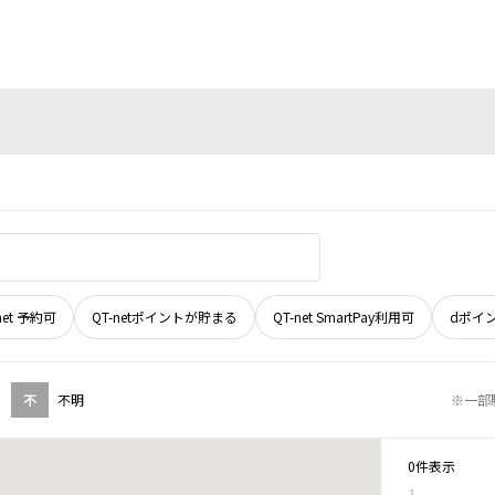
net 予約可
QT-netポイントが貯まる
QT-net SmartPay利用可
dポイ
不
不明
※一部
0件表示
1