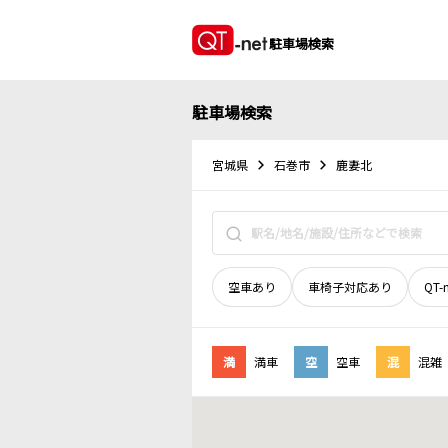
駐車場検索
駐車場検索
宮城県
石巻市
鹿妻北
空車あり
車椅子対応あり
QT-
満
満車
空
空車
混
混雑