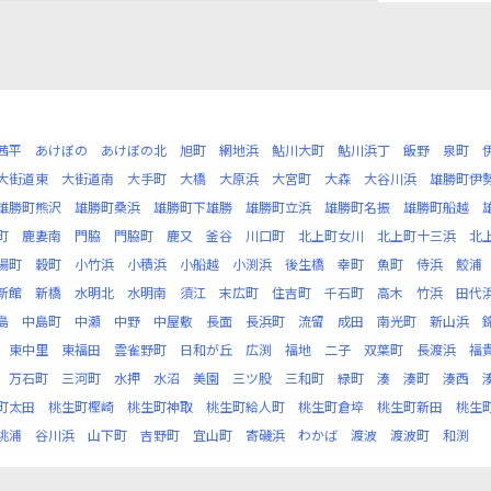
茜平
あけぼの
あけぼの北
旭町
網地浜
鮎川大町
鮎川浜丁
飯野
泉町
大街道東
大街道南
大手町
大橋
大原浜
大宮町
大森
大谷川浜
雄勝町伊
雄勝町熊沢
雄勝町桑浜
雄勝町下雄勝
雄勝町立浜
雄勝町名振
雄勝町船越
町
鹿妻南
門脇
門脇町
鹿又
釜谷
川口町
北上町女川
北上町十三浜
北
陽町
穀町
小竹浜
小積浜
小船越
小渕浜
後生橋
幸町
魚町
侍浜
鮫浦
新館
新橋
水明北
水明南
須江
末広町
住吉町
千石町
高木
竹浜
田代
島
中島町
中瀬
中野
中屋敷
長面
長浜町
流留
成田
南光町
新山浜
東中里
東福田
雲雀野町
日和が丘
広渕
福地
二子
双葉町
長渡浜
福
万石町
三河町
水押
水沼
美園
三ツ股
三和町
緑町
湊
湊町
湊西
町太田
桃生町樫崎
桃生町神取
桃生町給人町
桃生町倉埣
桃生町新田
桃生
桃浦
谷川浜
山下町
吉野町
宜山町
寄磯浜
わかば
渡波
渡波町
和渕