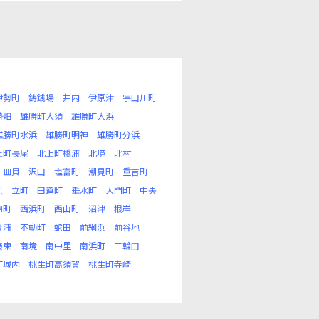
伊勢町
鋳銭場
井内
伊原津
宇田川町
勢畑
雄勝町大須
雄勝町大浜
雄勝町水浜
雄勝町明神
雄勝町分浜
上町長尾
北上町橋浦
北境
北村
皿貝
沢田
塩富町
潮見町
重吉町
浜
立町
田道町
垂水町
大門町
中央
錦町
西浜町
西山町
沼津
根岸
貴浦
不動町
蛇田
前網浜
前谷地
湊東
南境
南中里
南浜町
三輪田
町城内
桃生町高須賀
桃生町寺崎