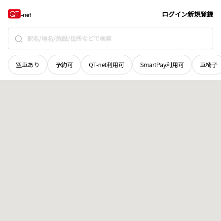
宮城県
石巻市
地域選択で探す
ログイン
新規登録
空車あり
予約可
QT-net利用可
SmartPay利用可
車椅子