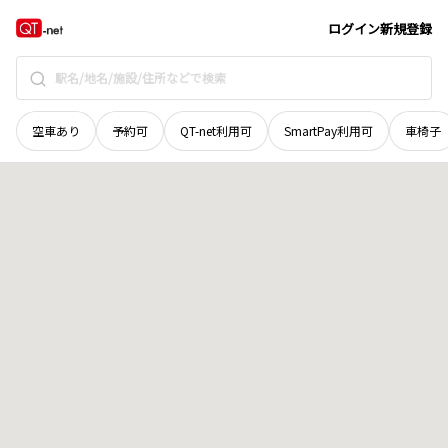
宮城県
角田市
毛萱
地域選択で探す
ログイン
新規登録
空車あり
予約可
QT-net利用可
SmartPay利用可
車椅子