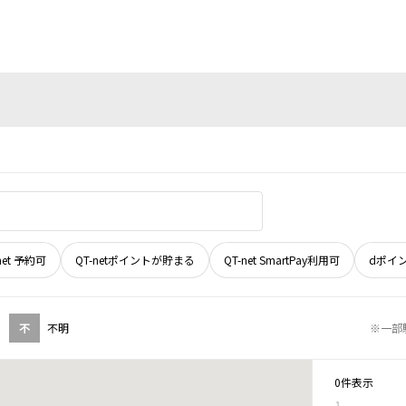
net 予約可
QT-netポイントが貯まる
QT-net SmartPay利用可
dポイ
不
不明
※一部
0件表示
1