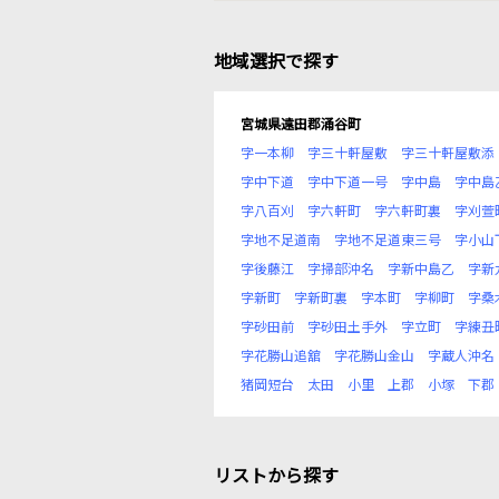
地域選択で探す
宮城県遠田郡涌谷町
字一本柳
字三十軒屋敷
字三十軒屋敷添
字中下道
字中下道一号
字中島
字中島
字八百刈
字六軒町
字六軒町裏
字刈萱
字地不足道南
字地不足道東三号
字小山
字後藤江
字掃部沖名
字新中島乙
字新
字新町
字新町裏
字本町
字柳町
字桑
字砂田前
字砂田土手外
字立町
字練丑
字花勝山追舘
字花勝山金山
字蔵人沖名
猪岡短台
太田
小里
上郡
小塚
下郡
リストから探す