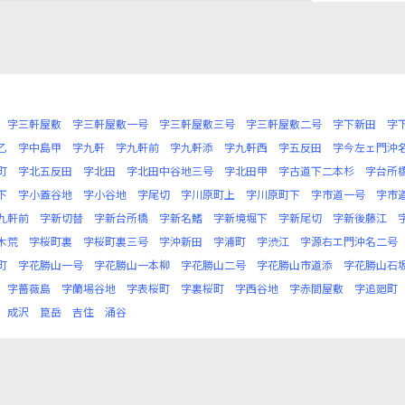
字三軒屋敷
字三軒屋敷一号
字三軒屋敷三号
字三軒屋敷二号
字下新田
字
乙
字中島甲
字九軒
字九軒前
字九軒添
字九軒西
字五反田
字今左ェ門沖
町
字北五反田
字北田
字北田中谷地三号
字北田甲
字古道下二本杉
字台所
下
字小蓋谷地
字小谷地
字尾切
字川原町上
字川原町下
字市道一号
字市
九軒前
字新切替
字新台所橋
字新名鰭
字新境堀下
字新尾切
字新後藤江
木荒
字桜町裏
字桜町裏三号
字沖新田
字浦町
字渋江
字源右エ門沖名二号
町
字花勝山一号
字花勝山一本柳
字花勝山二号
字花勝山市道添
字花勝山石
字薔薇島
字蘭場谷地
字表桜町
字裏桜町
字西谷地
字赤間屋敷
字追廻町
成沢
箟岳
吉住
涌谷