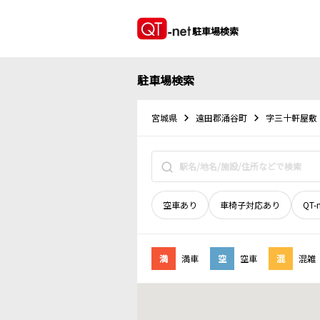
駐車場検索
駐車場検索
宮城県
遠田郡涌谷町
字三十軒屋敷
空車あり
車椅子対応あり
QT-
満
満車
空
空車
混
混雑