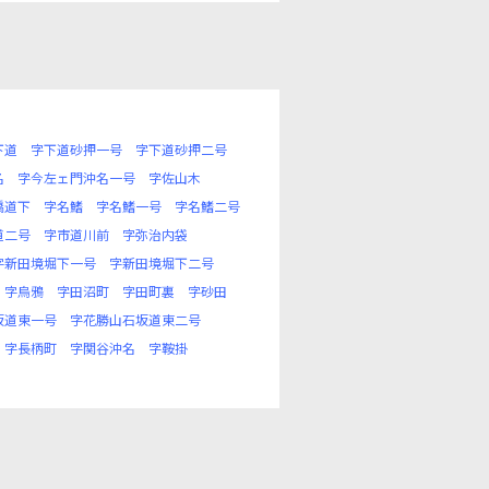
下道
字下道砂押一号
字下道砂押二号
名
字今左ェ門沖名一号
字佐山木
橋道下
字名鰭
字名鰭一号
字名鰭二号
道二号
字市道川前
字弥治内袋
字新田境堀下一号
字新田境堀下二号
字烏鴉
字田沼町
字田町裏
字砂田
坂道東一号
字花勝山石坂道東二号
字長柄町
字関谷沖名
字鞍掛