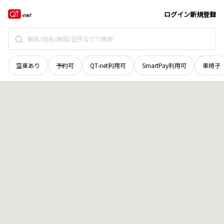
宮城県
遠田郡涌谷町
字下道砂押一号
地域選択で探す
ログイン
新規登録
空車あり
予約可
QT-net利用可
SmartPay利用可
車椅子