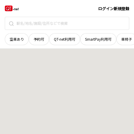
宮城県
遠田郡涌谷町
字今左ェ門沖名一号
地域選択で探す
ログイン
新規登録
空車あり
予約可
QT-net利用可
SmartPay利用可
車椅子