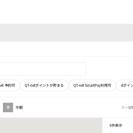
net 予約可
QT-netポイントが貯まる
QT-net SmartPay利用可
dポイ
不
不明
※一部
0件表示
1