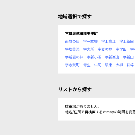
地域選択で探す
宮城県遠田郡美里町
南牧の目
字一本柳
字上意江
字上新田
字塩釜添
字大所
字妻の神
字学田
字
字新妻の神
字新小沼
字新峯山
字新田
字志賀町
青生
牛飼
駅東
大柳
荻埣
リストから探す
駐車場がありません。
地名/住所で再検索するかmapの範囲を変