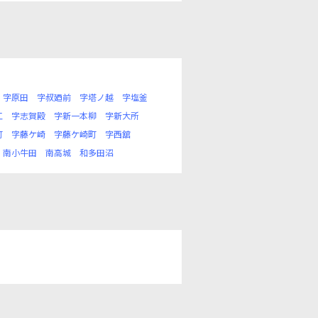
字原田
字叔廼前
字塔ノ越
字塩釜
江
字志賀殿
字新一本柳
字新大所
町
字藤ケ崎
字藤ケ崎町
字西舘
南小牛田
南高城
和多田沼