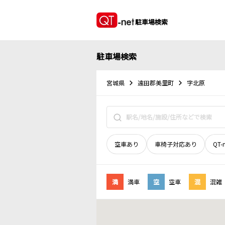
駐車場検索
駐車場検索
宮城県
遠田郡美里町
字北原
空車あり
車椅子対応あり
QT-
満
満車
空
空車
混
混雑