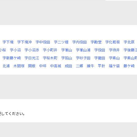
字下境
字下境沖
字中役田
字二ツ檀
字内役田
字勘堂
字化粧坂
字北原
小桜
字小沼
字小沼添
字小町井
字峯山
字峯山浦
字役田
字待井
字後藤
字新藤ケ崎
字日光江
字桜木町
字狐山
字砂子田
字籠田
字素山
字素山
北浦
木間塚
関根
中埣
中高城
成田
二郷
練牛
平針
福ケ袋
藤ケ崎
更してください。