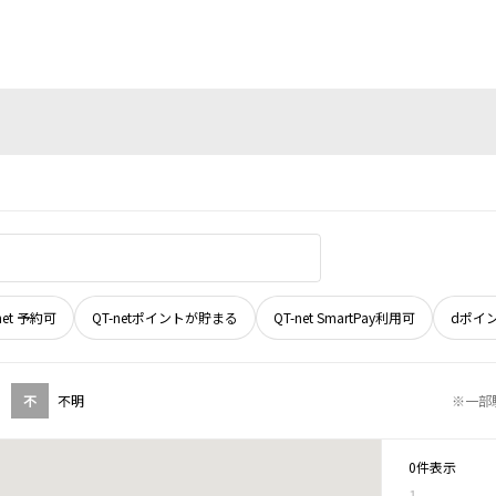
net 予約可
QT-netポイントが貯まる
QT-net SmartPay利用可
dポイ
不
不明
※一部
0件表示
1