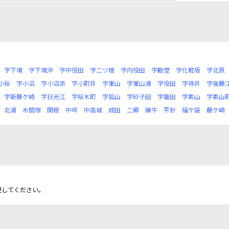
字下境
字下境沖
字中役田
字二ツ檀
字内役田
字勘堂
字化粧坂
字北原
小桜
字小沼
字小沼添
字小町井
字峯山
字峯山浦
字役田
字待井
字後藤
字新藤ケ崎
字日光江
字桜木町
字狐山
字砂子田
字籠田
字素山
字素山
北浦
木間塚
関根
中埣
中高城
成田
二郷
練牛
平針
福ケ袋
藤ケ崎
更してください。