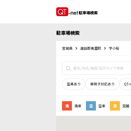
駐車場検索
駐車場検索
宮城県
遠田郡美里町
字小桜
空車あり
車椅子対応あり
QT-
満
満車
空
空車
混
混雑