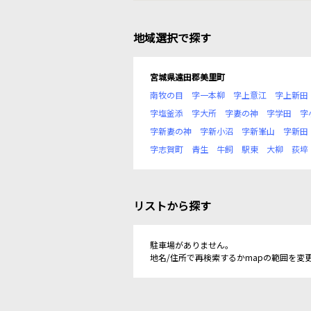
地域選択で探す
宮城県遠田郡美里町
南牧の目
字一本柳
字上意江
字上新田
字塩釜添
字大所
字妻の神
字学田
字
字新妻の神
字新小沼
字新峯山
字新田
字志賀町
青生
牛飼
駅東
大柳
荻埣
リストから探す
駐車場がありません。
地名/住所で再検索するかmapの範囲を変