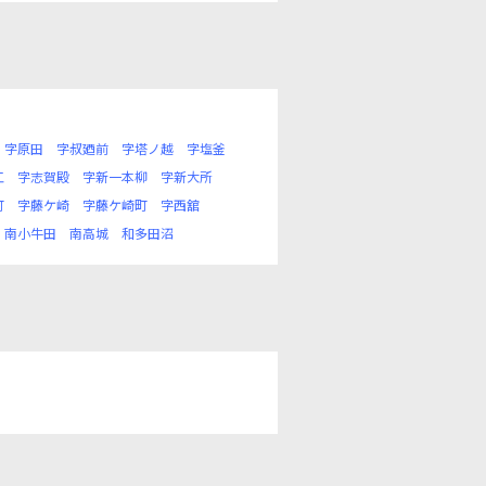
字原田
字叔廼前
字塔ノ越
字塩釜
江
字志賀殿
字新一本柳
字新大所
町
字藤ケ崎
字藤ケ崎町
字西舘
南小牛田
南高城
和多田沼