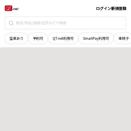
宮城県
遠田郡美里町
字素山町
地域選択で探す
ログイン
新規登録
空車あり
予約可
QT-net利用可
SmartPay利用可
車椅子