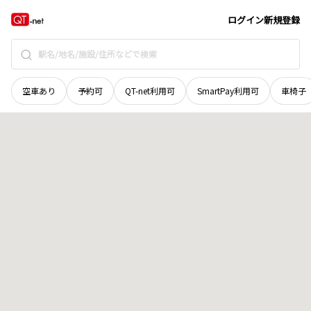
宮城県
遠田郡美里町
平針
地域選択で探す
ログイン
新規登録
空車あり
予約可
QT-net利用可
SmartPay利用可
車椅子