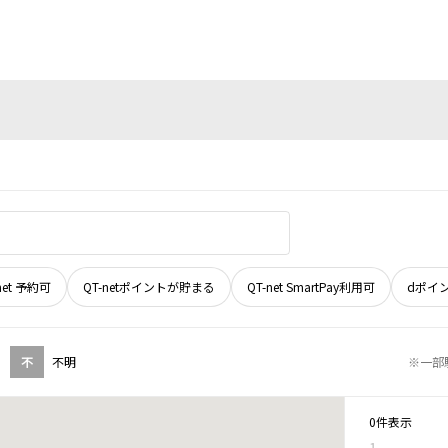
net 予約可
QT-netポイントが貯まる
QT-net SmartPay利用可
dポイ
不
不明
※一部
0件表示
1