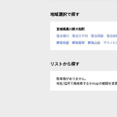
地域選択で探す
宮城県黒川郡大和町
落合相川
落合三ケ内
落合蒜袋
落合桧
鶴巣鳥屋
鶴巣幕柳
鶴巣山田
テクノヒ
リストから探す
駐車場がありません。
地名/住所で再検索するかmapの範囲を変