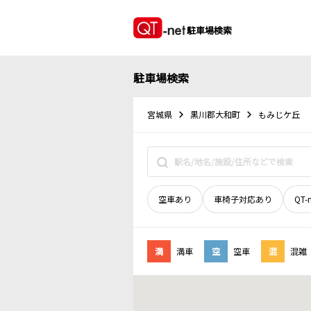
駐車場検索
駐車場検索
宮城県
黒川郡大和町
もみじケ丘
空車あり
車椅子対応あり
QT-
満
満車
空
空車
混
混雑