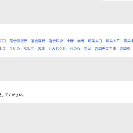
和田
落合報恩寺
落合舞野
落合松坂
小野
学苑
鶴巣太田
鶴巣大平
鶴巣
ルズ
まいの
松坂平
宮床
もみじケ丘
杜の丘
吉岡
吉岡天皇寺東
吉岡東
更してください。