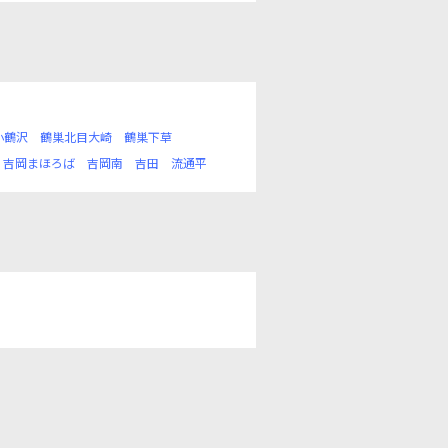
小鶴沢
鶴巣北目大崎
鶴巣下草
吉岡まほろば
吉岡南
吉田
流通平