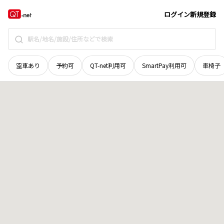
宮城県
黒川郡大和町
鶴巣太田
地域選択で探す
ログイン
新規登録
空車あり
予約可
QT-net利用可
SmartPay利用可
車椅子