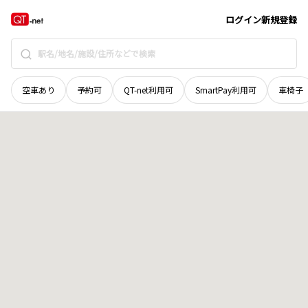
宮城県
黒川郡大和町
鶴巣小鶴沢
地域選択で探す
ログイン
新規登録
空車あり
予約可
QT-net利用可
SmartPay利用可
車椅子