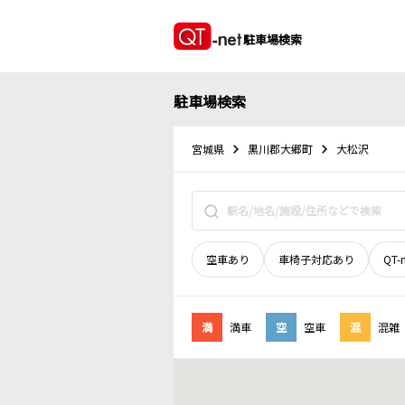
駐車場検索
駐車場検索
宮城県
黒川郡大郷町
大松沢
空車あり
車椅子対応あり
QT-
満
満車
空
空車
混
混雑