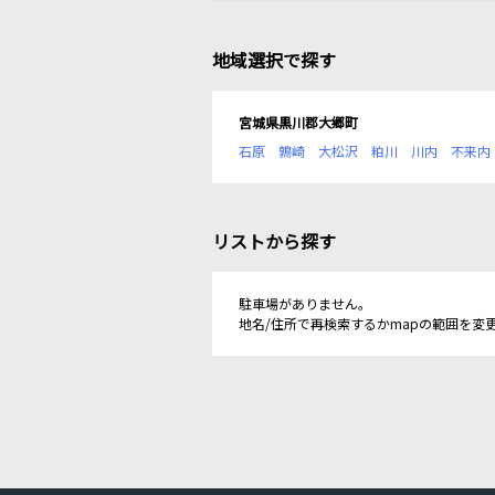
地域選択で探す
宮城県黒川郡大郷町
石原
鶉崎
大松沢
粕川
川内
不来内
リストから探す
駐車場がありません。
地名/住所で再検索するかmapの範囲を変