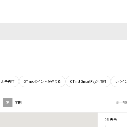
net 予約可
QT-netポイントが貯まる
QT-net SmartPay利用可
dポイ
不
不明
※一部
0件表示
1