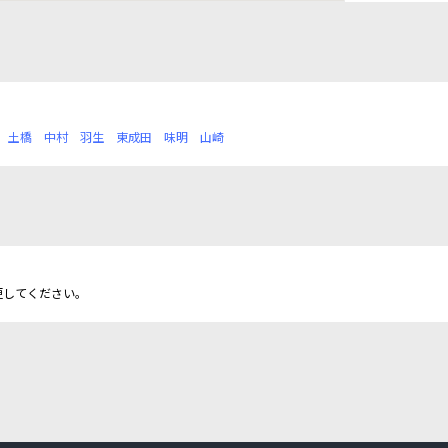
土橋
中村
羽生
東成田
味明
山崎
更してください。