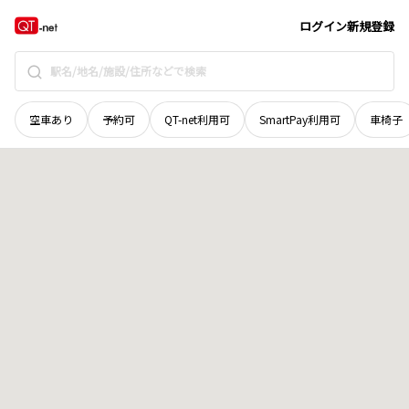
富山県
下新川郡朝日町
長野
地域選択で探す
ログイン
新規登録
空車あり
予約可
QT-net利用可
SmartPay利用可
車椅子