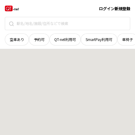
富山県
中新川郡上市町
野福
地域選択で探す
ログイン
新規登録
空車あり
予約可
QT-net利用可
SmartPay利用可
車椅子