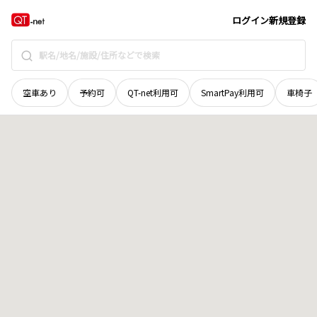
富山県
中新川郡立山町
半屋
地域選択で探す
ログイン
新規登録
空車あり
予約可
QT-net利用可
SmartPay利用可
車椅子