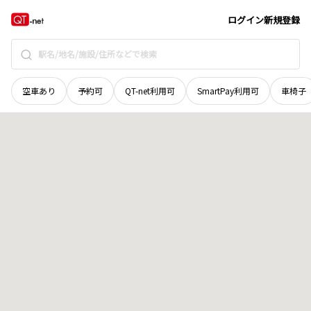
富山県
中新川郡立山町
塚越
地域選択で探す
ログイン
新規登録
空車あり
予約可
QT-net利用可
SmartPay利用可
車椅子