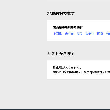
地域選択で探す
富山県中新川郡舟橋村
上国重
佛生寺
稲荷
海老江
国重
竹
リストから探す
駐車場がありません。
地名/住所で再検索するかmapの範囲を変