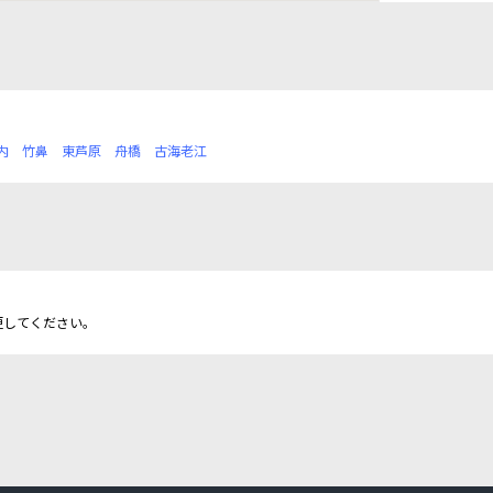
内
竹鼻
東芦原
舟橋
古海老江
更してください。