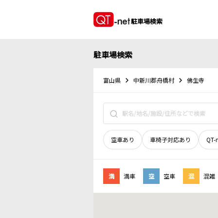
駐車場検索
駐車場検索
富山県
中新川郡舟橋村
佛生寺
空車あり
車椅子対応あり
QT-
満
満車
空
空車
混
混雑