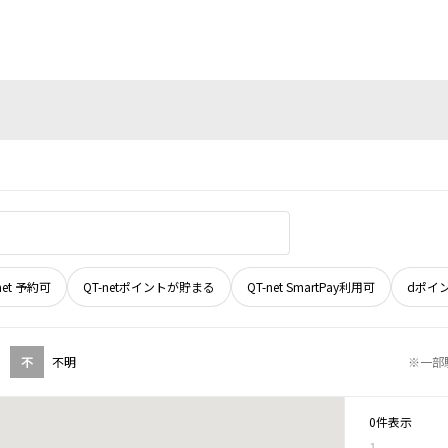
net 予約可
QT-netポイントが貯まる
QT-net SmartPay利用可
dポイ
不
不明
※一部
0件表示
1