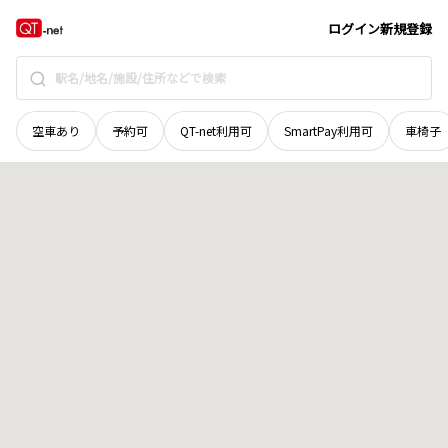
富山県
南砺市
利賀村北島
地域選択で探す
ログイン
新規登録
空車あり
予約可
QT-net利用可
SmartPay利用可
車椅子