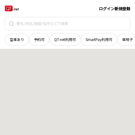
富山県
南砺市
寺家新屋敷
地域選択で探す
ログイン
新規登録
空車あり
予約可
QT-net利用可
SmartPay利用可
車椅子