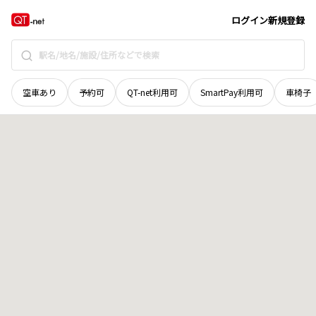
富山県
南砺市
清玄寺
地域選択で探す
ログイン
新規登録
空車あり
予約可
QT-net利用可
SmartPay利用可
車椅子