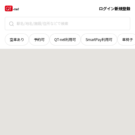
富山県
南砺市
砂子谷
地域選択で探す
ログイン
新規登録
空車あり
予約可
QT-net利用可
SmartPay利用可
車椅子