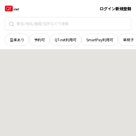
富山県
富山市
八尾町上田池
地域選択で探す
ログイン
新規登録
空車あり
予約可
QT-net利用可
SmartPay利用可
車椅子