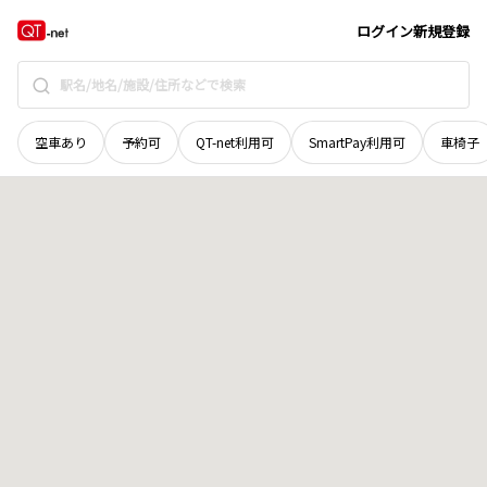
富山県
富山市
八尾町西神通
地域選択で探す
ログイン
新規登録
空車あり
予約可
QT-net利用可
SmartPay利用可
車椅子