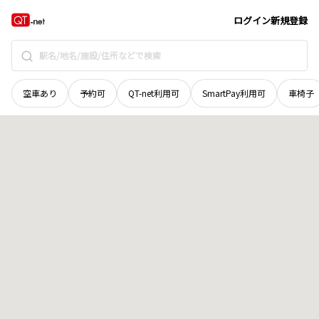
富山県
富山市
堤町通り
地域選択で探す
ログイン
新規登録
空車あり
予約可
QT-net利用可
SmartPay利用可
車椅子