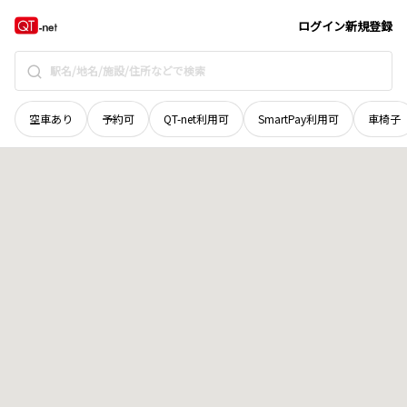
富山県
富山市
大山布目
地域選択で探す
ログイン
新規登録
空車あり
予約可
QT-net利用可
SmartPay利用可
車椅子