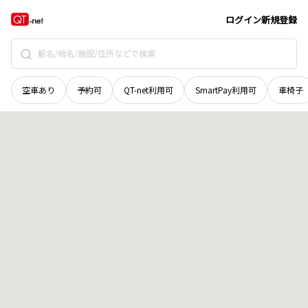
富山県
富山市
婦中町下瀬
地域選択で探す
ログイン
新規登録
空車あり
予約可
QT-net利用可
SmartPay利用可
車椅子