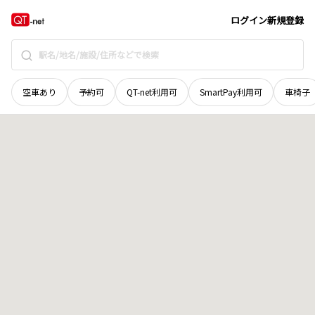
富山県
富山市
婦中町宮ケ谷
地域選択で探す
ログイン
新規登録
空車あり
予約可
QT-net利用可
SmartPay利用可
車椅子