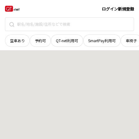
富山県
富山市
婦中町牛滑
地域選択で探す
ログイン
新規登録
空車あり
予約可
QT-net利用可
SmartPay利用可
車椅子