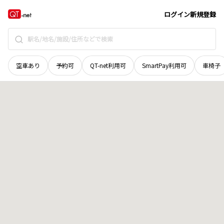
富山県
富山市
婦中町道場
地域選択で探す
ログイン
新規登録
空車あり
予約可
QT-net利用可
SmartPay利用可
車椅子