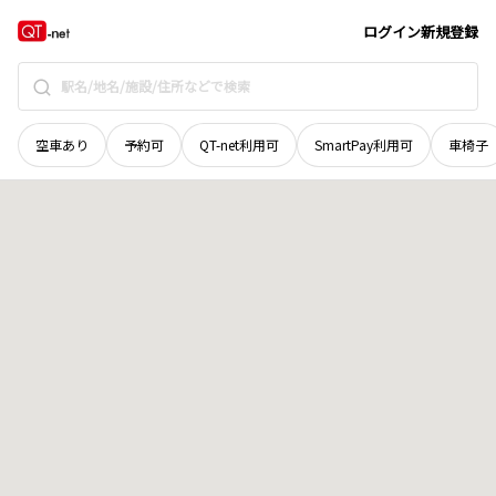
富山県
富山市
山田鍋谷
地域選択で探す
ログイン
新規登録
空車あり
予約可
QT-net利用可
SmartPay利用可
車椅子