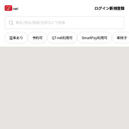
富山県
富山市
池多
地域選択で探す
ログイン
新規登録
空車あり
予約可
QT-net利用可
SmartPay利用可
車椅子