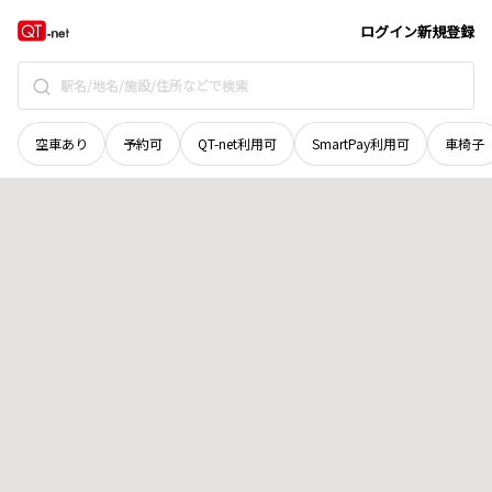
富山県
富山市
神通町
地域選択で探す
ログイン
新規登録
空車あり
予約可
QT-net利用可
SmartPay利用可
車椅子