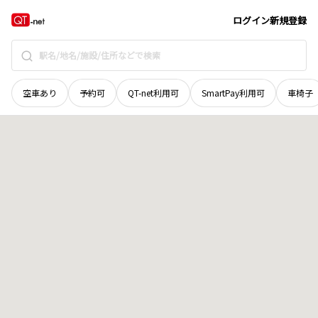
富山県
富山市
西中野本町
地域選択で探す
ログイン
新規登録
空車あり
予約可
QT-net利用可
SmartPay利用可
車椅子