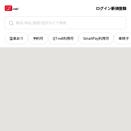
富山県
射水市
小杉白石
地域選択で探す
ログイン
新規登録
空車あり
予約可
QT-net利用可
SmartPay利用可
車椅子