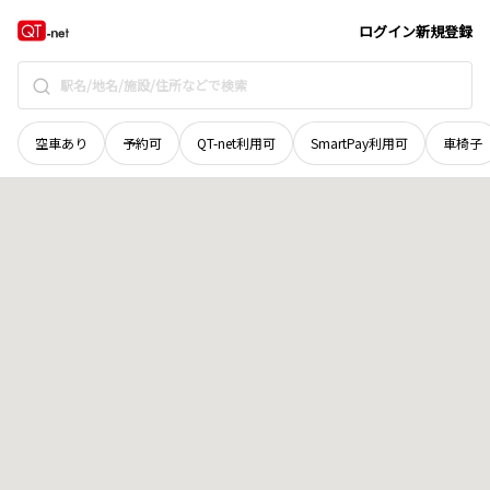
富山県
射水市
手崎
地域選択で探す
ログイン
新規登録
空車あり
予約可
QT-net利用可
SmartPay利用可
車椅子