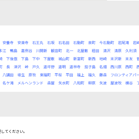
安養寺
安楽寺
石王丸
石坂
石名田
石動町
泉町
今石動町
岩尾滝
岩
本江
鴨島
嘉例谷
川開新
観音町
北一
北屋敷
経田
清沢
清原
久利須
崎
下後亟
下島
下中
下屋敷
城山町
新富町
新西
地崎
末沢新
末友
町
長
津沢
峠
戸久
道坪野
道明
道林寺
茄子島
名畑
西川原
西町
八講田
埴生
原牧
東福町
平桜
平田
福上
福久
藤森
フロンティアパ
名ケ滝
メルヘンランド
森屋
矢水町
八和町
柳原
矢波
屋波牧
横谷
更してください。