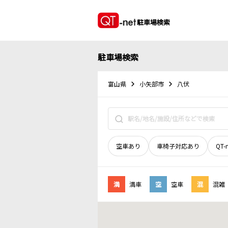
駐車場検索
駐車場検索
富山県
小矢部市
八伏
空車あり
車椅子対応あり
QT-
満
満車
空
空車
混
混雑