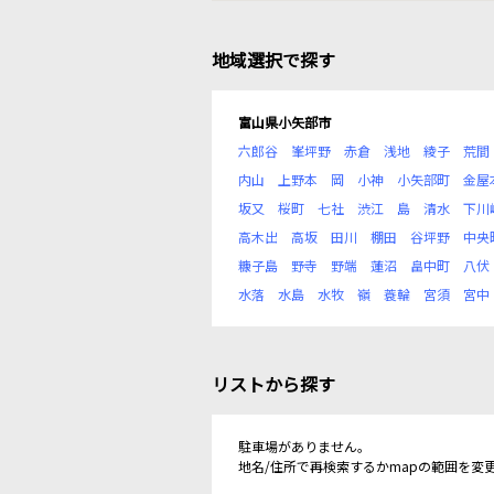
地域選択で探す
富山県小矢部市
六郎谷
峯坪野
赤倉
浅地
綾子
荒間
内山
上野本
岡
小神
小矢部町
金屋
坂又
桜町
七社
渋江
島
清水
下川
高木出
高坂
田川
棚田
谷坪野
中央
糠子島
野寺
野端
蓮沼
畠中町
八伏
水落
水島
水牧
嶺
蓑輪
宮須
宮中
リストから探す
駐車場がありません。
地名/住所で再検索するかmapの範囲を変