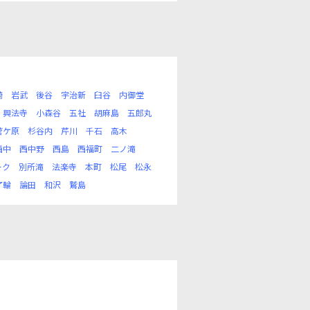
崎
岩武
後谷
宇治新
臼谷
内御堂
興法寺
小森谷
五社
胡麻島
五郎丸
菅ケ原
杉谷内
芹川
千石
高木
西中
西中野
西島
西福町
二ノ滝
ーク
別所滝
法楽寺
本町
松尾
松永
了輪
論田
和沢
鷲島