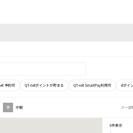
net 予約可
QT-netポイントが貯まる
QT-net SmartPay利用可
dポイ
不
不明
※一部
0件表示
1