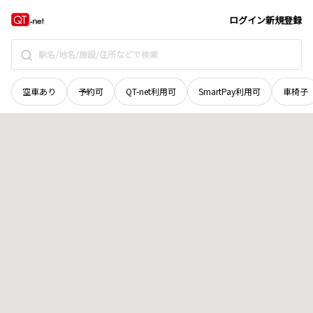
富山県
小矢部市
八和町
地域選択で探す
ログイン
新規登録
空車あり
予約可
QT-net利用可
SmartPay利用可
車椅子