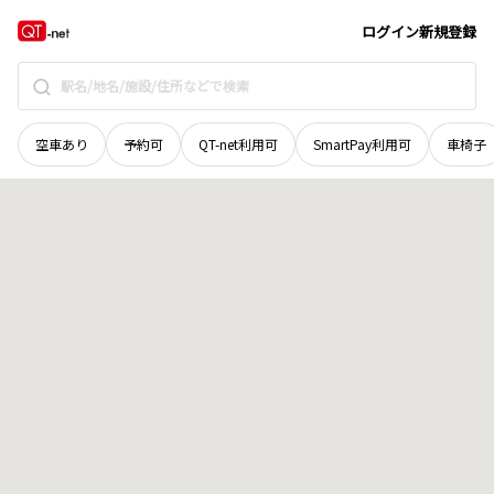
富山県
小矢部市
杉谷内
地域選択で探す
ログイン
新規登録
空車あり
予約可
QT-net利用可
SmartPay利用可
車椅子