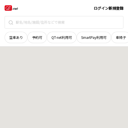
富山県
氷見市
小杉
地域選択で探す
ログイン
新規登録
空車あり
予約可
QT-net利用可
SmartPay利用可
車椅子