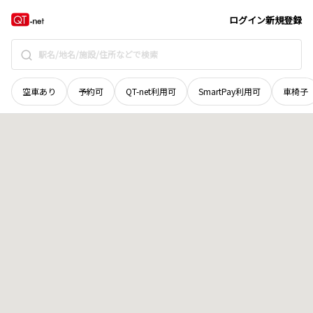
富山県
氷見市
薮田
地域選択で探す
ログイン
新規登録
空車あり
予約可
QT-net利用可
SmartPay利用可
車椅子