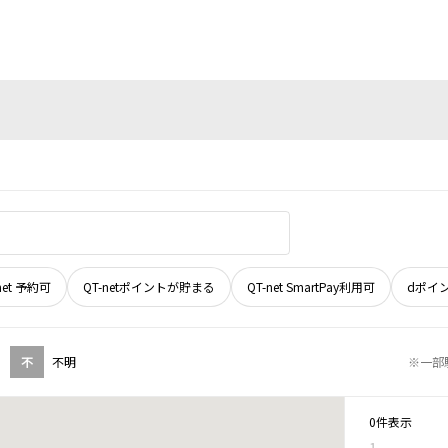
net 予約可
QT-netポイントが貯まる
QT-net SmartPay利用可
dポイ
不
不明
※一部
0件表示
1