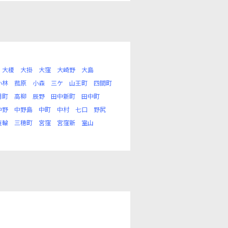
大榎
大掛
大窪
大崎野
大島
小林
菰原
小森
三ケ
山王町
四間町
月町
高柳
辰野
田中新町
田中町
中野
中野島
中町
中村
七口
野尻
蓑輪
三穂町
宮窪
宮窪新
室山