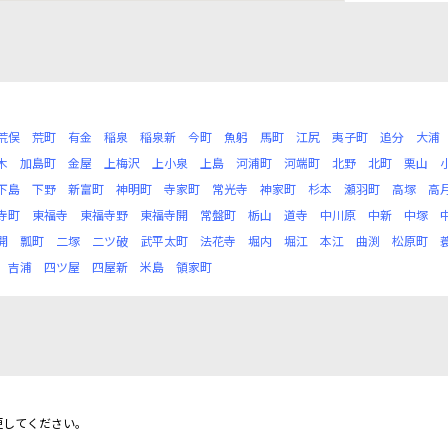
荒俣
荒町
有金
稲泉
稲泉新
今町
魚躬
馬町
江尻
夷子町
追分
大浦
木
加島町
金屋
上梅沢
上小泉
上島
河浦町
河端町
北野
北町
栗山
下島
下野
新富町
神明町
寺家町
常光寺
神家町
杉本
瀬羽町
高塚
高
寺町
東福寺
東福寺野
東福寺開
常盤町
栃山
道寺
中川原
中新
中塚
開
瓢町
二塚
二ツ破
武平太町
法花寺
堀内
堀江
本江
曲渕
松原町
吉浦
四ツ屋
四屋新
米島
領家町
更してください。