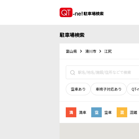
駐車場検索
駐車場検索
富山県
滑川市
江尻
空車あり
車椅子対応あり
QT-
満
満車
空
空車
混
混雑