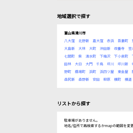
地域選択で探す
富山県滑川市
八大窪
北野新
嘉大窪
赤浜
吾妻町
大島新
大林
大町
沖田新
改養寺
笠
七間町
柴
清水町
下梅沢
下小泉町
田林
大日
大門
千鳥
坪川
坪川新
野町
橋場町
浜町
浜四ツ屋
東金屋
森尻新
森野新
安田
柳原
横町
横道
リストから探す
駐車場がありません。
地名/住所で再検索するかmapの範囲を変