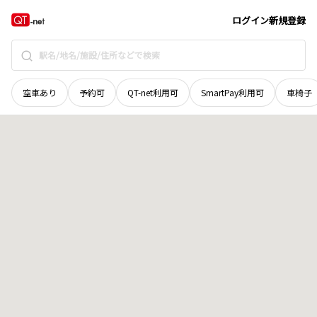
富山県
滑川市
河端町
地域選択で探す
ログイン
新規登録
空車あり
予約可
QT-net利用可
SmartPay利用可
車椅子