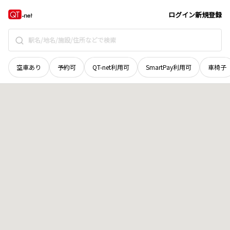
富山県
高岡市
八口
地域選択で探す
ログイン
新規登録
空車あり
予約可
QT-net利用可
SmartPay利用可
車椅子