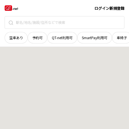
富山県
高岡市
泉が丘
地域選択で探す
ログイン
新規登録
空車あり
予約可
QT-net利用可
SmartPay利用可
車椅子