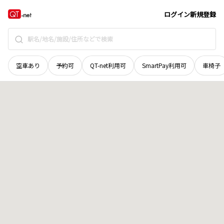
富山県
高岡市
泉町
地域選択で探す
ログイン
新規登録
空車あり
予約可
QT-net利用可
SmartPay利用可
車椅子