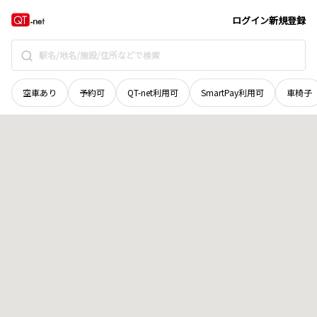
富山県
高岡市
米島
地域選択で探す
ログイン
新規登録
空車あり
予約可
QT-net利用可
SmartPay利用可
車椅子