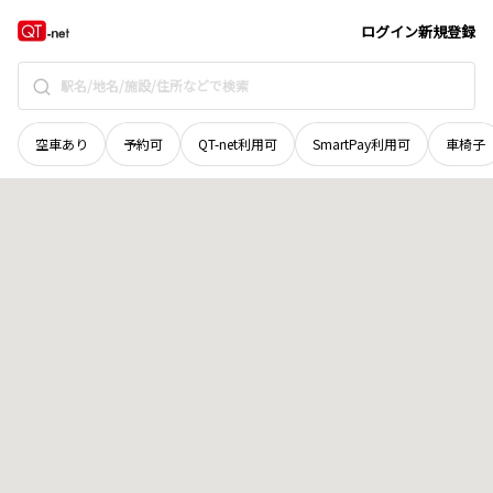
富山県
黒部市
経立野
地域選択で探す
ログイン
新規登録
空車あり
予約可
QT-net利用可
SmartPay利用可
車椅子