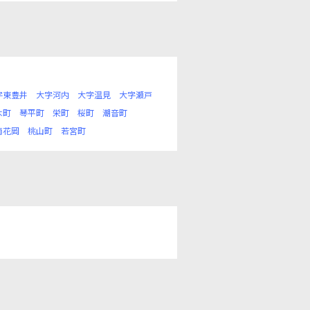
字東豊井
大字河内
大字温見
大字瀬戸
木町
琴平町
栄町
桜町
潮音町
南花岡
桃山町
若宮町