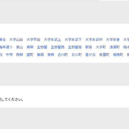
藤谷
大字山田
大字平田
大字末武上
大字末武下
大字末武中
大字来巻
大
海岸通り
葉山
青柳
生野屋
生野屋西
生野屋南
駅南
大手町
清瀬町
楠
和
中市
西柳
望町
旗岡
東柳
古川町
北斗町
星が丘
美里町
瑞穂町
更してください。