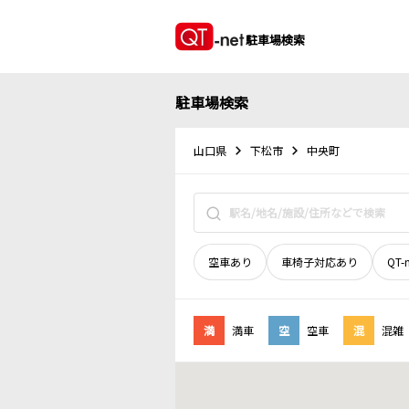
駐車場検索
駐車場検索
山口県
下松市
中央町
空車あり
車椅子対応あり
QT-
満
満車
空
空車
混
混雑