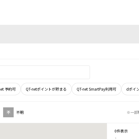
net 予約可
QT-netポイントが貯まる
QT-net SmartPay利用可
dポイ
不
不明
※一部
0件表示
1