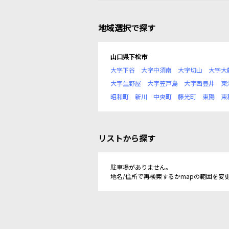
地域選択で探す
山口県下松市
大字下谷
大字中須南
大字切山
大字大
大字生野屋
大字笠戸島
大字西豊井
東
昭和町
新川
中央町
藤光町
東陽
東
リストから探す
駐車場がありません。
地名/住所で再検索するかmapの範囲を変